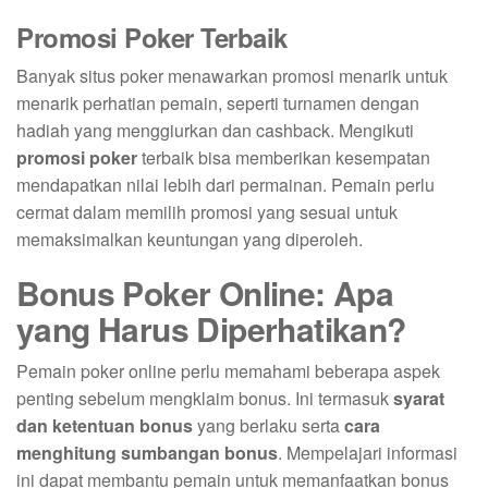
Promosi Poker Terbaik
Banyak situs poker menawarkan promosi menarik untuk
menarik perhatian pemain, seperti turnamen dengan
hadiah yang menggiurkan dan cashback. Mengikuti
promosi poker
terbaik bisa memberikan kesempatan
mendapatkan nilai lebih dari permainan. Pemain perlu
cermat dalam memilih promosi yang sesuai untuk
memaksimalkan keuntungan yang diperoleh.
Bonus Poker Online: Apa
yang Harus Diperhatikan?
Pemain poker online perlu memahami beberapa aspek
penting sebelum mengklaim bonus. Ini termasuk
syarat
dan ketentuan bonus
yang berlaku serta
cara
menghitung sumbangan bonus
. Mempelajari informasi
ini dapat membantu pemain untuk memanfaatkan bonus