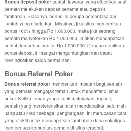
Bonus deposit poker
adalah tawaran yang diberikan saat
pemain melakukan deposit pertama atau deposit
tambahan. Biasanya, bonus ini berupa persentase dari
jumlah yang disetorkan. Misalnya, jika situs memberikan
bonus 100% hingga Rp 1.000.000, maka jika seorang
pemain menyetorkan Rp 1.000.000, ia akan mendapatkan
hadiah tambahan senilai Rp 1.000.000. Dengan demikian,
bonus deposit ini sangat menguntungkan dan dapat
meningkatkan saldo permainan.
Bonus Referral Poker
Bonus referral poker
memberikan imbalan bagi pemain
yang berhasil mengajak teman untuk mendaftar di situs
poker. Ketika teman yang diajak melakukan deposit,
pemain yang mereferensikan akan mendapatkan sejumlah
uang atau kredit sebagai penghargaan. Ini merupakan cara
yang efektif untuk mendapatkan tambahan dana sekaligus
memperluas komunitas pemain di situs tersebut.