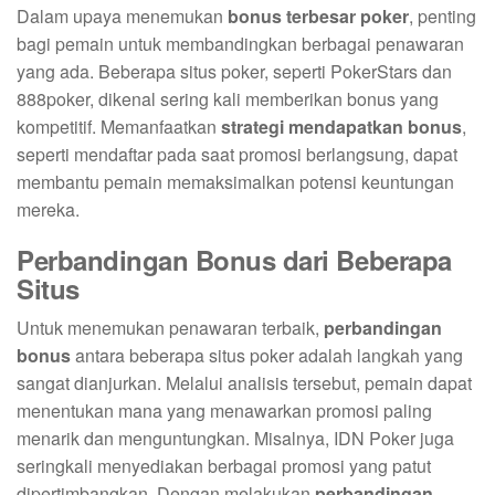
Dalam upaya menemukan
bonus terbesar poker
, penting
bagi pemain untuk membandingkan berbagai penawaran
yang ada. Beberapa situs poker, seperti PokerStars dan
888poker, dikenal sering kali memberikan bonus yang
kompetitif. Memanfaatkan
strategi mendapatkan bonus
,
seperti mendaftar pada saat promosi berlangsung, dapat
membantu pemain memaksimalkan potensi keuntungan
mereka.
Perbandingan Bonus dari Beberapa
Situs
Untuk menemukan penawaran terbaik,
perbandingan
bonus
antara beberapa situs poker adalah langkah yang
sangat dianjurkan. Melalui analisis tersebut, pemain dapat
menentukan mana yang menawarkan promosi paling
menarik dan menguntungkan. Misalnya, IDN Poker juga
seringkali menyediakan berbagai promosi yang patut
dipertimbangkan. Dengan melakukan
perbandingan