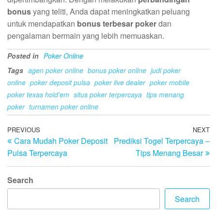
bonus
yang teliti, Anda dapat meningkatkan peluang
untuk mendapatkan
bonus terbesar poker
dan
pengalaman bermain yang lebih memuaskan.
Posted in
Poker Online
Tags
agen poker online
bonus poker online
judi poker
online
poker deposit pulsa
poker live dealer
poker mobile
poker texas hold'em
situs poker terpercaya
tips menang
poker
turnamen poker online
Post
Previous
PREVIOUS
NEXT
N
Cara Mudah Poker Deposit
Prediksi Togel Terpercaya –
Post
Po
navigation
Pulsa Terpercaya
Tips Menang Besar
Search
Search