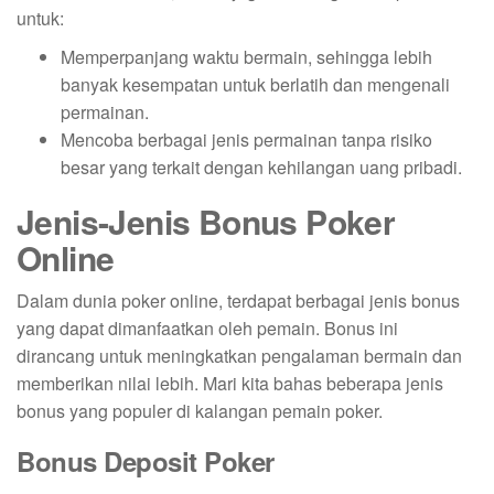
untuk:
Memperpanjang waktu bermain, sehingga lebih
banyak kesempatan untuk berlatih dan mengenali
permainan.
Mencoba berbagai jenis permainan tanpa risiko
besar yang terkait dengan kehilangan uang pribadi.
Jenis-Jenis Bonus Poker
Online
Dalam dunia poker online, terdapat berbagai jenis bonus
yang dapat dimanfaatkan oleh pemain. Bonus ini
dirancang untuk meningkatkan pengalaman bermain dan
memberikan nilai lebih. Mari kita bahas beberapa jenis
bonus yang populer di kalangan pemain poker.
Bonus Deposit Poker