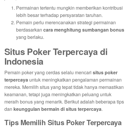
Permainan tertentu mungkin memberikan kontribusi
lebih besar terhadap persyaratan taruhan.
Pemain perlu merencanakan strategi permainan
berdasarkan
cara menghitung sumbangan bonus
yang berlaku.
Situs Poker Terpercaya di
Indonesia
Pemain poker yang cerdas selalu mencari
situs poker
terpercaya
untuk meningkatkan pengalaman permainan
mereka. Memilih situs yang tepat tidak hanya memastikan
keamanan, tetapi juga meningkatkan peluang untuk
meraih bonus yang menarik. Berikut adalah beberapa tips
dan
keunggulan bermain di situs terpercaya
.
Tips Memilih Situs Poker Terpercaya