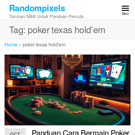
Skip
Randompixels
to
Menu
Taruhan NBA Untuk Panduan Pemula
the
content
Tag:
poker texas hold’em
Home
»
poker texas hold'em
Panduan Cara Bermain Poker
OCT