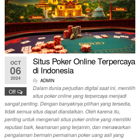
Situs Poker Online Terpercaya
OCT
06
di Indonesia
2024
By
ADMIN
Dalam dunia perjudian digital saat ini, memilih
Off
situs poker online yang terpercaya menjadi
sangat penting. Dengan banyaknya pilihan yang tersedia,
tidak semua situs dapat diandalkan. Oleh karena itu,
penting untuk mengenali situs poker online yang memiliki
reputasi baik, keamanan yang terjamin, dan menawarkan
pengalaman bermain permainan poker uang asli yang