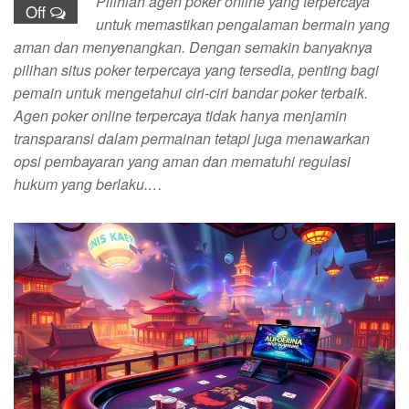
Pilihlah agen poker online yang terpercaya
Off
untuk memastikan pengalaman bermain yang
aman dan menyenangkan. Dengan semakin banyaknya
pilihan situs poker terpercaya yang tersedia, penting bagi
pemain untuk mengetahui ciri-ciri bandar poker terbaik.
Agen poker online terpercaya tidak hanya menjamin
transparansi dalam permainan tetapi juga menawarkan
opsi pembayaran yang aman dan mematuhi regulasi
hukum yang berlaku.…