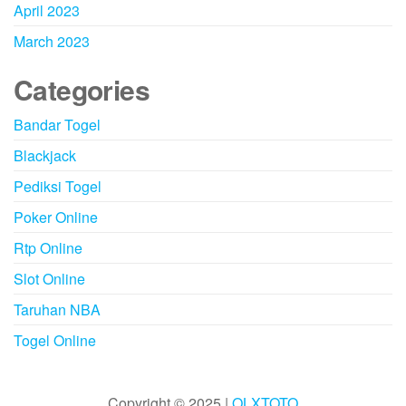
April 2023
March 2023
Categories
Bandar Togel
Blackjack
Pediksi Togel
Poker Online
Rtp Online
Slot Online
Taruhan NBA
Togel Online
Copyright © 2025 |
OLXTOTO