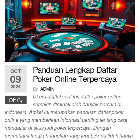
Panduan Lengkap Daftar
OCT
09
Poker Online Terpercaya
2024
By
ADMIN
Di era digital saat ini, daftar poker online
Off
semakin diminati oleh banyak pemain di
Indonesia. Artikel ini merupakan panduan daftar poker
online yang memberikan informasi penting tentang cara
mendaftar di situs judi poker terpercaya. Dengan
memahami langkah-langkah yang tepat, Anda tidak hanya