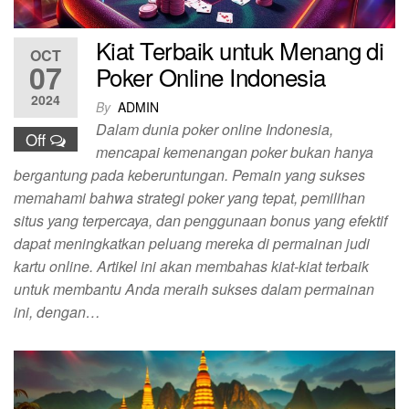
Kiat Terbaik untuk Menang di
OCT
07
Poker Online Indonesia
2024
By
ADMIN
Dalam dunia poker online Indonesia,
Off
mencapai kemenangan poker bukan hanya
bergantung pada keberuntungan. Pemain yang sukses
memahami bahwa strategi poker yang tepat, pemilihan
situs yang terpercaya, dan penggunaan bonus yang efektif
dapat meningkatkan peluang mereka di permainan judi
kartu online. Artikel ini akan membahas kiat-kiat terbaik
untuk membantu Anda meraih sukses dalam permainan
ini, dengan…