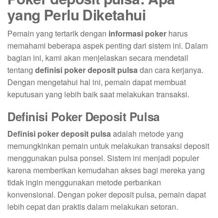
yang Perlu Diketahui
Pemain yang tertarik dengan
informasi poker
harus
memahami beberapa aspek penting dari sistem ini. Dalam
bagian ini, kami akan menjelaskan secara mendetail
tentang
definisi poker deposit pulsa
dan cara kerjanya.
Dengan mengetahui hal ini, pemain dapat membuat
keputusan yang lebih baik saat melakukan transaksi.
Definisi Poker Deposit Pulsa
Definisi poker deposit pulsa
adalah metode yang
memungkinkan pemain untuk melakukan transaksi deposit
menggunakan pulsa ponsel. Sistem ini menjadi populer
karena memberikan kemudahan akses bagi mereka yang
tidak ingin menggunakan metode perbankan
konvensional. Dengan poker deposit pulsa, pemain dapat
lebih cepat dan praktis dalam melakukan setoran.