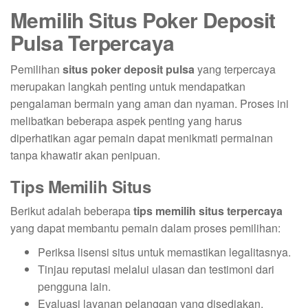
Memilih Situs Poker Deposit
Pulsa Terpercaya
Pemilihan
situs poker deposit pulsa
yang terpercaya
merupakan langkah penting untuk mendapatkan
pengalaman bermain yang aman dan nyaman. Proses ini
melibatkan beberapa aspek penting yang harus
diperhatikan agar pemain dapat menikmati permainan
tanpa khawatir akan penipuan.
Tips Memilih Situs
Berikut adalah beberapa
tips memilih situs terpercaya
yang dapat membantu pemain dalam proses pemilihan:
Periksa lisensi situs untuk memastikan legalitasnya.
Tinjau reputasi melalui ulasan dan testimoni dari
pengguna lain.
Evaluasi layanan pelanggan yang disediakan.