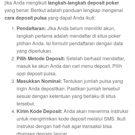
jika Anda mengikuti
langkah-langkah deposit poker
yang benar. Berikut adalah panduan lengkap mengenai
cara deposit pulsa
yang dapat Anda ikuti:
Pendaftaran:
Jika Anda belum memiliki akun,
langkah pertama adalah mendaftar di situs poker
pilihan Anda. Isi formulir pendaftaran dengan data
yang diperlukan.
Pilih Metode Deposit:
Setelah berhasil mendaftar,
masuk ke akun Anda dan cari menu deposit. Pilih
opsi deposit pulsa.
Masukkan Nominal:
Tentukan jumlah pulsa yang
ingin Anda depositkan. Pastikan jumlah tersebut
sesuai dengan ketentuan yang berlaku di situs
tersebut.
Kirim Kode Deposit:
Anda akan menerima instruksi
untuk mengirimkan kode deposit melalui SMS. Ikuti
instruksi dengan hati-hati agar transaksi bisa
diproses dengan lancar.