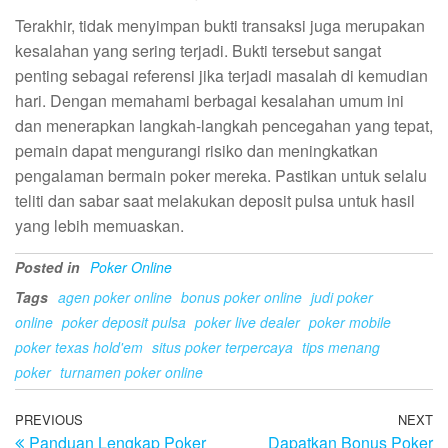
Terakhir, tidak menyimpan bukti transaksi juga merupakan
kesalahan yang sering terjadi. Bukti tersebut sangat
penting sebagai referensi jika terjadi masalah di kemudian
hari. Dengan memahami berbagai kesalahan umum ini
dan menerapkan langkah-langkah pencegahan yang tepat,
pemain dapat mengurangi risiko dan meningkatkan
pengalaman bermain poker mereka. Pastikan untuk selalu
teliti dan sabar saat melakukan deposit pulsa untuk hasil
yang lebih memuaskan.
Posted in
Poker Online
Tags
agen poker online
bonus poker online
judi poker
online
poker deposit pulsa
poker live dealer
poker mobile
poker texas hold'em
situs poker terpercaya
tips menang
poker
turnamen poker online
Post
Previous
PREVIOUS
NEXT
N
Panduan Lengkap Poker
Dapatkan Bonus Poker
Post
Po