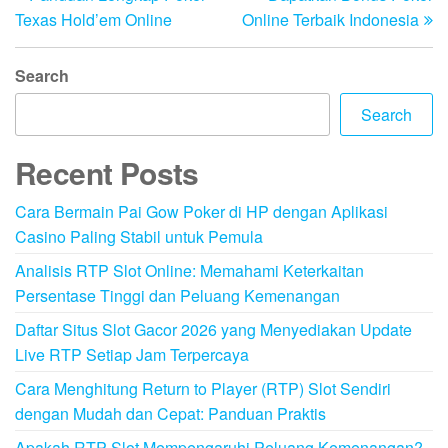
navigation
Texas Hold’em Online
Online Terbaik Indonesia
Search
Search
Recent Posts
Cara Bermain Pai Gow Poker di HP dengan Aplikasi
Casino Paling Stabil untuk Pemula
Analisis RTP Slot Online: Memahami Keterkaitan
Persentase Tinggi dan Peluang Kemenangan
Daftar Situs Slot Gacor 2026 yang Menyediakan Update
Live RTP Setiap Jam Terpercaya
Cara Menghitung Return to Player (RTP) Slot Sendiri
dengan Mudah dan Cepat: Panduan Praktis
Apakah RTP Slot Mempengaruhi Peluang Kemenangan?