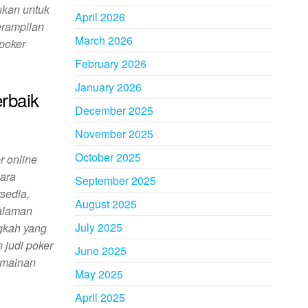
ukan untuk
April 2026
erampilan
March 2026
 poker
February 2026
January 2026
rbaik
December 2025
November 2025
October 2025
r online
para
September 2025
sedia,
August 2025
galaman
July 2025
gkah yang
 judi poker
June 2025
rmainan
May 2025
April 2025