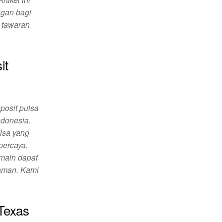
ngan bagi
 tawaran
it
posit pulsa
ndonesia.
ulsa yang
percaya.
main dapat
yaman. Kami
Texas