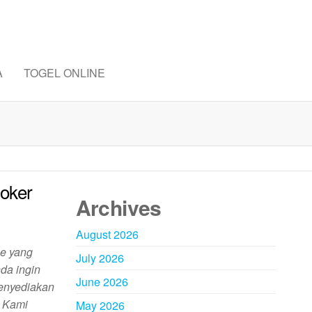
A
TOGEL ONLINE
oker
Archives
August 2026
ne yang
July 2026
da ingin
June 2026
menyediakan
. Kami
May 2026