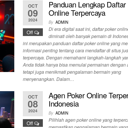
Panduan Lengkap Daftar
OCT
09
Online Terpercaya
2024
By
ADMIN
Di era digital saat ini, daftar poker onl
Off
diminati oleh banyak pemain di Indonesi
ini merupakan panduan daftar poker online yang m
informasi penting tentang cara mendaftar di situs jud
terpercaya. Dengan memahami langkah-langkah yan
Anda tidak hanya bisa memulai permainan dengan
tetapi juga menikmati pengalaman bermain yang
menyenangkan. Dalam…
Agen Poker Online Terper
OCT
08
Indonesia
2024
By
ADMIN
Pilihlah agen poker online yang terper
Off
memastikan pengalaman bermain yan