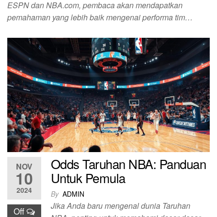
ESPN dan NBA.com, pembaca akan mendapatkan
pemahaman yang lebih baik mengenai performa tim…
Odds Taruhan NBA: Panduan
NOV
10
Untuk Pemula
2024
By
ADMIN
Jika Anda baru mengenal dunia Taruhan
Off