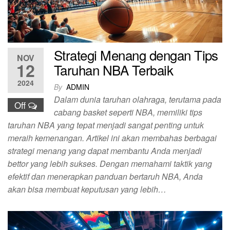
Strategi Menang dengan Tips
NOV
12
Taruhan NBA Terbaik
2024
By
ADMIN
Dalam dunia taruhan olahraga, terutama pada
Off
cabang basket seperti NBA, memiliki tips
taruhan NBA yang tepat menjadi sangat penting untuk
meraih kemenangan. Artikel ini akan membahas berbagai
strategi menang yang dapat membantu Anda menjadi
bettor yang lebih sukses. Dengan memahami taktik yang
efektif dan menerapkan panduan bertaruh NBA, Anda
akan bisa membuat keputusan yang lebih…