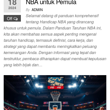
18
NBA untuk Pemula
2024
By
ADMIN
Selamat datang di panduan komprehensif
Off
tentang Handicap NBA yang dirancang
khusus untuk pemula. Dalam Panduan Taruhan NBA ini,
kita akan membahas semua aspek penting mengenai
taruhan handicap, termasuk definisi, cara kerja, dan
strategi yang dapat membantu meningkatkan peluang
kemenangan Anda. Dengan informasi yang tepat dan
terstruktur, pembaca diharapkan dapat membuat keputusan
yang lebih bijak dan…