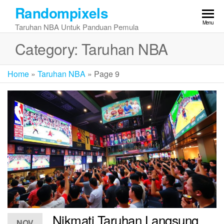
Skip
Randompixels
to
Menu
Taruhan NBA Untuk Panduan Pemula
the
content
Category:
Taruhan NBA
Home
»
Taruhan NBA
»
Page 9
Nikmati Taruhan Langsung
NOV