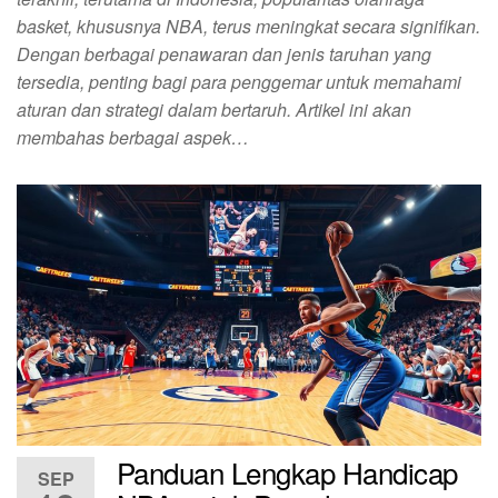
basket, khususnya NBA, terus meningkat secara signifikan.
Dengan berbagai penawaran dan jenis taruhan yang
tersedia, penting bagi para penggemar untuk memahami
aturan dan strategi dalam bertaruh. Artikel ini akan
membahas berbagai aspek…
Panduan Lengkap Handicap
SEP