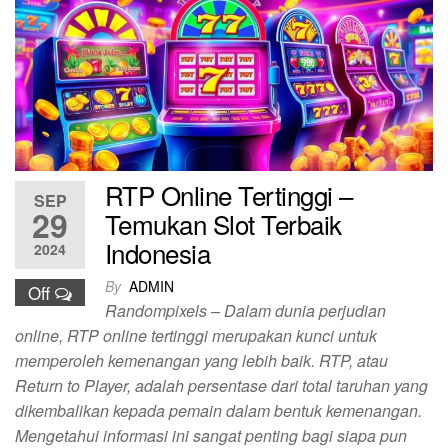
RTP Online Tertinggi –
SEP
29
Temukan Slot Terbaik
Indonesia
2024
By
ADMIN
Off
Randompixels – Dalam dunia perjudian
online, RTP online tertinggi merupakan kunci untuk
memperoleh kemenangan yang lebih baik. RTP, atau
Return to Player, adalah persentase dari total taruhan yang
dikembalikan kepada pemain dalam bentuk kemenangan.
Mengetahui informasi ini sangat penting bagi siapa pun