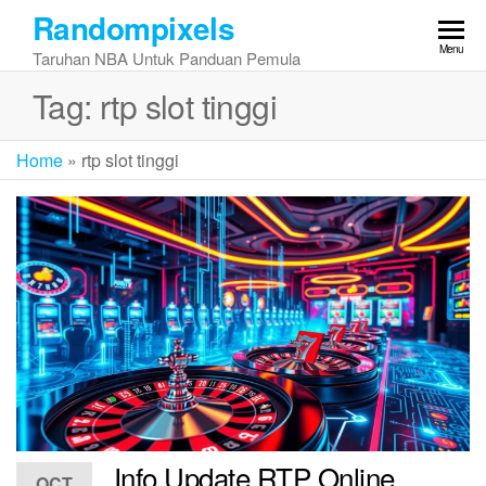
Skip
Randompixels
to
Menu
Taruhan NBA Untuk Panduan Pemula
the
content
Tag:
rtp slot tinggi
Home
»
rtp slot tinggi
Info Update RTP Online
OCT