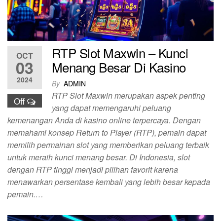
RTP Slot Maxwin – Kunci
OCT
03
Menang Besar Di Kasino
2024
By
ADMIN
RTP Slot Maxwin merupakan aspek penting
Off
yang dapat memengaruhi peluang
kemenangan Anda di kasino online terpercaya. Dengan
memahami konsep Return to Player (RTP), pemain dapat
memilih permainan slot yang memberikan peluang terbaik
untuk meraih kunci menang besar. Di Indonesia, slot
dengan RTP tinggi menjadi pilihan favorit karena
menawarkan persentase kembali yang lebih besar kepada
pemain.…