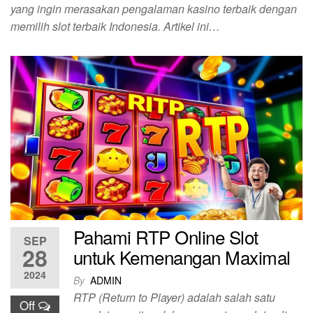
yang ingin merasakan pengalaman kasino terbaik dengan
memilih slot terbaik Indonesia. Artikel ini…
Pahami RTP Online Slot
SEP
28
untuk Kemenangan Maximal
2024
By
ADMIN
RTP (Return to Player) adalah salah satu
Off