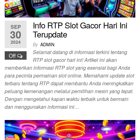
Info RTP Slot Gacor Hari Ini
SEP
30
Terupdate
2024
By
ADMIN
Selamat datang di informasi terkini tentang
Off
RTP slot gacor hari ini! Artikel ini akan
memberikan informasi RTP slot yang esensial bagi Anda
para pecinta permainan slot online. Memahami update slot
terbaru tentang RTP dapat membantu Anda meningkatkan
peluang kemenangan melalui pemilihan mesin yang tepat.
Dengan mengetahui kapan waktu terbaik untuk bermain
dan menggunakan informasi ini…