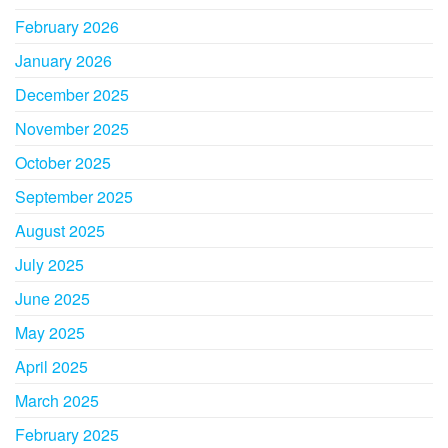
February 2026
January 2026
December 2025
November 2025
October 2025
September 2025
August 2025
July 2025
June 2025
May 2025
April 2025
March 2025
February 2025