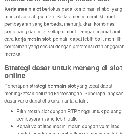
Kerja mesin slot
berfokus pada kombinasi simbol yang
muncul setelah putaran. Setiap mesin memiliki tabel
pembayaran yang berbeda, menunjukkan kombinasi
pemenang dan nilai setiap simbol. Dengan memahami
cara
kerja mesin slot
, pemain dapat lebih baik memilih
permainan yang sesuai dengan preferensi dan anggaran
mereka.
Strategi dasar untuk menang di slot
online
Penerapan
strategi bermain slot
yang tepat dapat
meningkatkan peluang kemenangan. Beberapa langkah
dasar yang dapat dilakukan antara lain:
Pilih mesin slot dengan RTP tinggi untuk peluang
pembayaran yang lebih baik.
Kenali volatilitas mesin; mesin dengan volatilitas
rendah cenderung memberikan pembayaran lebih