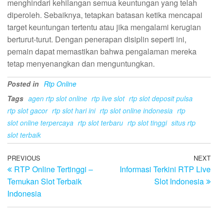
menghindari kehilangan semua keuntungan yang telah
diperoleh. Sebaiknya, tetapkan batasan ketika mencapai
target keuntungan tertentu atau jika mengalami kerugian
berturut-turut. Dengan penerapan disiplin seperti ini,
pemain dapat memastikan bahwa pengalaman mereka
tetap menyenangkan dan menguntungkan.
Posted in
Rtp Online
Tags
agen rtp slot online
rtp live slot
rtp slot deposit pulsa
rtp slot gacor
rtp slot hari ini
rtp slot online indonesia
rtp
slot online terpercaya
rtp slot terbaru
rtp slot tinggi
situs rtp
slot terbaik
Post
Previous
PREVIOUS
NEXT
N
RTP Online Tertinggi –
Informasi Terkini RTP Live
Post
Po
navigation
Temukan Slot Terbaik
Slot Indonesia
Indonesia