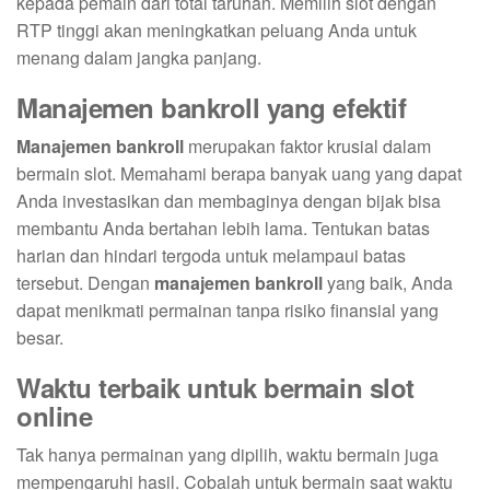
kepada pemain dari total taruhan. Memilih slot dengan
RTP tinggi akan meningkatkan peluang Anda untuk
menang dalam jangka panjang.
Manajemen bankroll yang efektif
Manajemen bankroll
merupakan faktor krusial dalam
bermain slot. Memahami berapa banyak uang yang dapat
Anda investasikan dan membaginya dengan bijak bisa
membantu Anda bertahan lebih lama. Tentukan batas
harian dan hindari tergoda untuk melampaui batas
tersebut. Dengan
manajemen bankroll
yang baik, Anda
dapat menikmati permainan tanpa risiko finansial yang
besar.
Waktu terbaik untuk bermain slot
online
Tak hanya permainan yang dipilih, waktu bermain juga
mempengaruhi hasil. Cobalah untuk bermain saat waktu