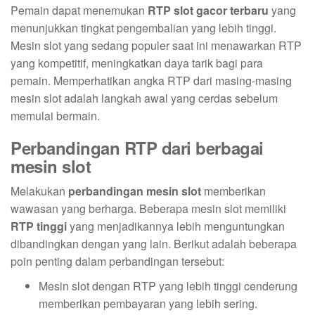
Pemain dapat menemukan
RTP slot gacor terbaru
yang
menunjukkan tingkat pengembalian yang lebih tinggi.
Mesin slot yang sedang populer saat ini menawarkan RTP
yang kompetitif, meningkatkan daya tarik bagi para
pemain. Memperhatikan angka RTP dari masing-masing
mesin slot adalah langkah awal yang cerdas sebelum
memulai bermain.
Perbandingan RTP dari berbagai
mesin slot
Melakukan
perbandingan mesin slot
memberikan
wawasan yang berharga. Beberapa mesin slot memiliki
RTP tinggi
yang menjadikannya lebih menguntungkan
dibandingkan dengan yang lain. Berikut adalah beberapa
poin penting dalam perbandingan tersebut:
Mesin slot dengan RTP yang lebih tinggi cenderung
memberikan pembayaran yang lebih sering.