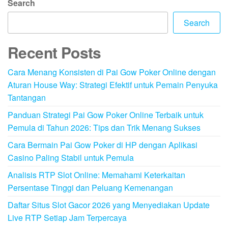
Search
Search
Recent Posts
Cara Menang Konsisten di Pai Gow Poker Online dengan
Aturan House Way: Strategi Efektif untuk Pemain Penyuka
Tantangan
Panduan Strategi Pai Gow Poker Online Terbaik untuk
Pemula di Tahun 2026: Tips dan Trik Menang Sukses
Cara Bermain Pai Gow Poker di HP dengan Aplikasi
Casino Paling Stabil untuk Pemula
Analisis RTP Slot Online: Memahami Keterkaitan
Persentase Tinggi dan Peluang Kemenangan
Daftar Situs Slot Gacor 2026 yang Menyediakan Update
Live RTP Setiap Jam Terpercaya