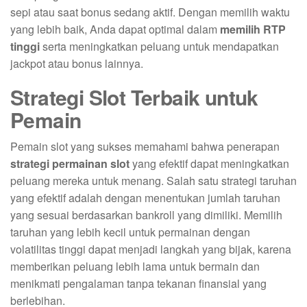
sepi atau saat bonus sedang aktif. Dengan memilih waktu
yang lebih baik, Anda dapat optimal dalam
memilih RTP
tinggi
serta meningkatkan peluang untuk mendapatkan
jackpot atau bonus lainnya.
Strategi Slot Terbaik untuk
Pemain
Pemain slot yang sukses memahami bahwa penerapan
strategi permainan slot
yang efektif dapat meningkatkan
peluang mereka untuk menang. Salah satu strategi taruhan
yang efektif adalah dengan menentukan jumlah taruhan
yang sesuai berdasarkan bankroll yang dimiliki. Memilih
taruhan yang lebih kecil untuk permainan dengan
volatilitas tinggi dapat menjadi langkah yang bijak, karena
memberikan peluang lebih lama untuk bermain dan
menikmati pengalaman tanpa tekanan finansial yang
berlebihan.