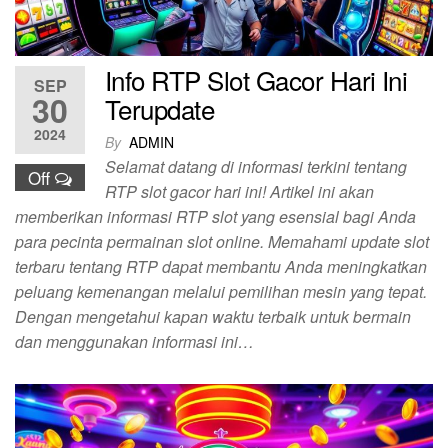
Info RTP Slot Gacor Hari Ini
SEP
30
Terupdate
2024
By
ADMIN
Selamat datang di informasi terkini tentang
Off
RTP slot gacor hari ini! Artikel ini akan
memberikan informasi RTP slot yang esensial bagi Anda
para pecinta permainan slot online. Memahami update slot
terbaru tentang RTP dapat membantu Anda meningkatkan
peluang kemenangan melalui pemilihan mesin yang tepat.
Dengan mengetahui kapan waktu terbaik untuk bermain
dan menggunakan informasi ini…