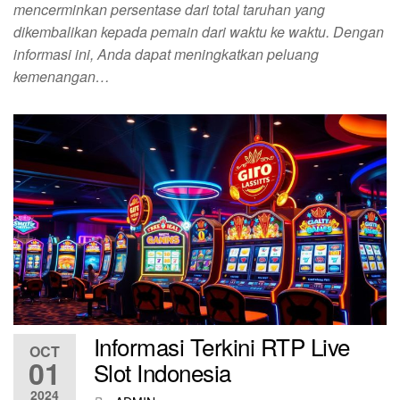
mencerminkan persentase dari total taruhan yang
dikembalikan kepada pemain dari waktu ke waktu. Dengan
informasi ini, Anda dapat meningkatkan peluang
kemenangan…
Informasi Terkini RTP Live
OCT
01
Slot Indonesia
2024