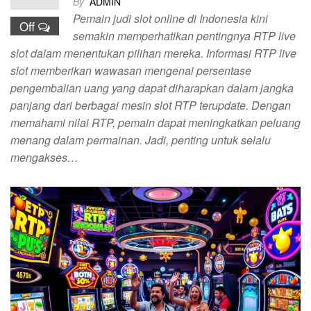
By
ADMIN
Pemain judi slot online di Indonesia kini
Off
semakin memperhatikan pentingnya RTP live
slot dalam menentukan pilihan mereka. Informasi RTP live
slot memberikan wawasan mengenai persentase
pengembalian uang yang dapat diharapkan dalam jangka
panjang dari berbagai mesin slot RTP terupdate. Dengan
memahami nilai RTP, pemain dapat meningkatkan peluang
menang dalam permainan. Jadi, penting untuk selalu
mengakses…