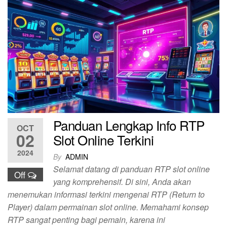
Panduan Lengkap Info RTP
OCT
02
Slot Online Terkini
2024
By
ADMIN
Selamat datang di panduan RTP slot online
Off
yang komprehensif. Di sini, Anda akan
menemukan informasi terkini mengenai RTP (Return to
Player) dalam permainan slot online. Memahami konsep
RTP sangat penting bagi pemain, karena ini