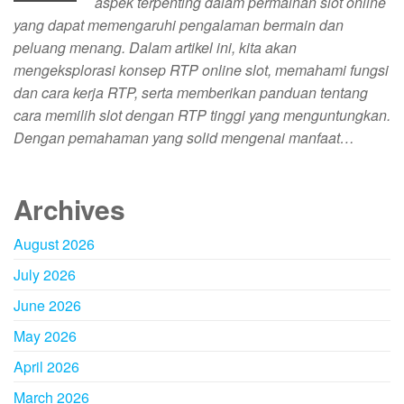
aspek terpenting dalam permainan slot online
yang dapat memengaruhi pengalaman bermain dan
peluang menang. Dalam artikel ini, kita akan
mengeksplorasi konsep RTP online slot, memahami fungsi
dan cara kerja RTP, serta memberikan panduan tentang
cara memilih slot dengan RTP tinggi yang menguntungkan.
Dengan pemahaman yang solid mengenai manfaat…
Archives
August 2026
July 2026
June 2026
May 2026
April 2026
March 2026