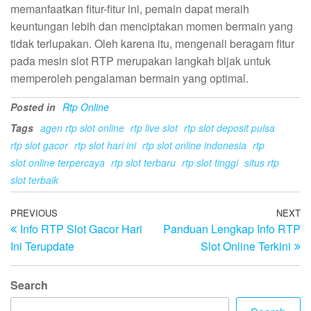
memanfaatkan fitur-fitur ini, pemain dapat meraih
keuntungan lebih dan menciptakan momen bermain yang
tidak terlupakan. Oleh karena itu, mengenali beragam fitur
pada mesin slot RTP merupakan langkah bijak untuk
memperoleh pengalaman bermain yang optimal.
Posted in
Rtp Online
Tags
agen rtp slot online
rtp live slot
rtp slot deposit pulsa
rtp slot gacor
rtp slot hari ini
rtp slot online indonesia
rtp
slot online terpercaya
rtp slot terbaru
rtp slot tinggi
situs rtp
slot terbaik
Post
Previous
PREVIOUS
NEXT
N
Info RTP Slot Gacor Hari
Panduan Lengkap Info RTP
Post
Po
navigation
Ini Terupdate
Slot Online Terkini
Search