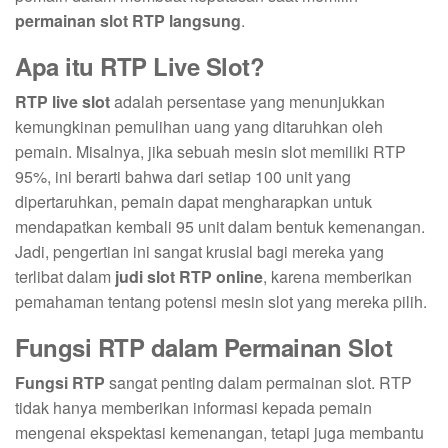
permainan slot RTP langsung
.
Apa itu RTP Live Slot?
RTP live slot
adalah persentase yang menunjukkan
kemungkinan pemulihan uang yang ditaruhkan oleh
pemain. Misalnya, jika sebuah mesin slot memiliki RTP
95%, ini berarti bahwa dari setiap 100 unit yang
dipertaruhkan, pemain dapat mengharapkan untuk
mendapatkan kembali 95 unit dalam bentuk kemenangan.
Jadi, pengertian ini sangat krusial bagi mereka yang
terlibat dalam
judi slot RTP online
, karena memberikan
pemahaman tentang potensi mesin slot yang mereka pilih.
Fungsi RTP dalam Permainan Slot
Fungsi RTP
sangat penting dalam permainan slot. RTP
tidak hanya memberikan informasi kepada pemain
mengenai ekspektasi kemenangan, tetapi juga membantu