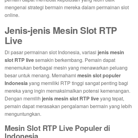
mengenai strategi bermain mereka dalam permainan slot
online.
Jenis-jenis Mesin Slot RTP
Live
Di pasar permainan slot Indonesia, variasi
jenis mesin
slot RTP live
semakin berkembang. Pemain dapat
menemukan berbagai mesin yang menawarkan peluang
besar untuk menang. Memahami
mesin slot populer
Indonesia
yang memiliki RTP tinggi sangat penting bagi
mereka yang ingin memaksimalkan potensi kemenangan.
Dengan memilih
jenis mesin slot RTP live
yang tepat,
pemain dapat merasakan pengalaman bermain yang lebih
menguntungkan.
Mesin Slot RTP Live Populer di
Indonesia