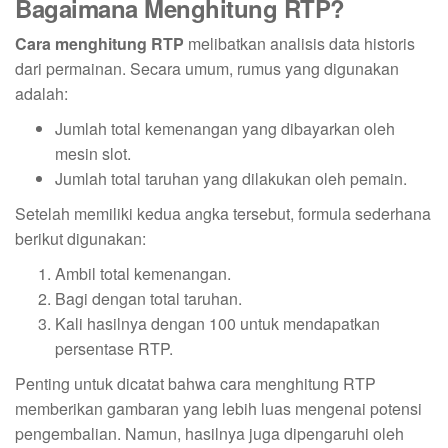
Bagaimana Menghitung RTP?
Cara menghitung RTP
melibatkan analisis data historis
dari permainan. Secara umum, rumus yang digunakan
adalah:
Jumlah total kemenangan yang dibayarkan oleh
mesin slot.
Jumlah total taruhan yang dilakukan oleh pemain.
Setelah memiliki kedua angka tersebut, formula sederhana
berikut digunakan:
Ambil total kemenangan.
Bagi dengan total taruhan.
Kali hasilnya dengan 100 untuk mendapatkan
persentase RTP.
Penting untuk dicatat bahwa cara menghitung RTP
memberikan gambaran yang lebih luas mengenai potensi
pengembalian. Namun, hasilnya juga dipengaruhi oleh